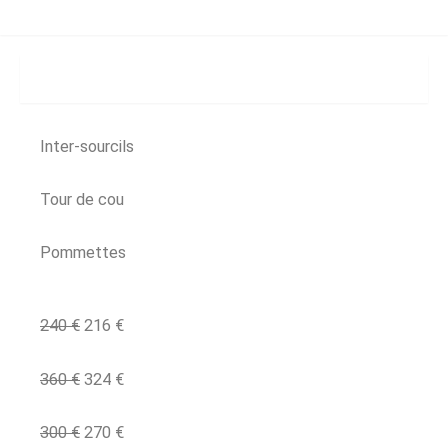
6 SÉANCES -10%
VISAGE
Inter-sourcils
Tour de cou
Pommettes
240
€
216
€
360
€
324
€
300
€
270
€