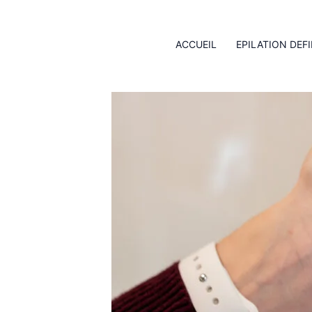
Aller
Tricology Shampoo
au
ACCUEIL
EPILATION DEFI
contenu